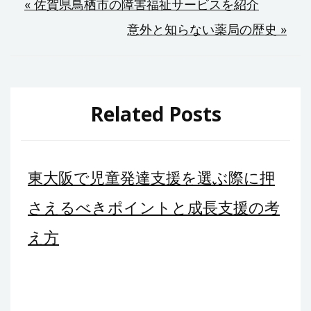
投
« 佐賀県鳥栖市の障害福祉サービスを紹介
意外と知らない薬局の歴史 »
稿
ナ
ビ
Related Posts
ゲ
ー
東大阪で児童発達支援を選ぶ際に押
シ
さえるべきポイントと成長支援の考
ョ
え方
ン