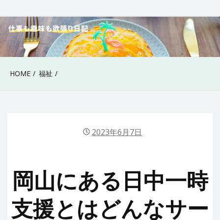
Skip
to
40代女性の仕事も趣
content
味も欲張り日記
HOME
福祉
2023年6月7日
岡山にある日中一時
支援とはどんなサー