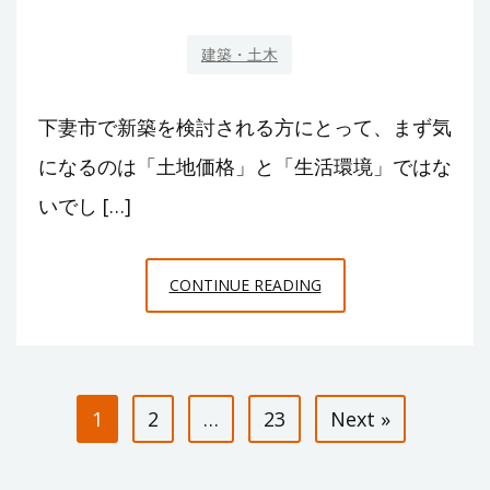
ー
建築・土木
ビ
ス
下妻市で新築を検討される方にとって、まず気
になるのは「土地価格」と「生活環境」ではな
いでし […]
下
CONTINUE READING
妻
市
で
投
新
1
2
…
23
Next »
築
稿
を