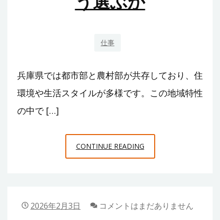
う選ぶか
ブ
ル
を
仕事
防
ぐ！
兵庫県では都市部と農村部が共存しており、住
安
全
環境や生活スタイルが多様です。この地域特性
な
の中で […]
発
電
兵
を
CONTINUE READING
庫
続
の
け
何
る
で
た
2026年2月3日
コメントはまだありません
も
め