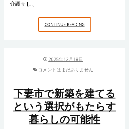
介護サ […]
つ
の
家
三
CONTINUE READING
族”
佐
で
安
心
2025年12月18日
と
コメントはまだありません
笑
顔
を
下妻市で新築を建てる
育
という選択がもたらす
む
デ
暮らしの可能性
イ
サ