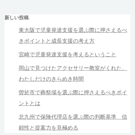
建
の
て
ペ
新しい投稿
る
と
東大阪で児童発達支援を選ぶ際に押さえるべ
ー
い
きポイントと成長支援の考え方
ジ
う
選
宮崎で児童発達支援を考えるということ
送
択
岡山で見つけたアクセサリー教室がくれた、
が
り
わたしだけのきらめき時間
も
た
曽於市で葬祭場を選ぶ際に押さえるべきポイ
ら
ントとは
す
暮
北九州で保険代理店を選ぶ際の判断基準 信
ら
頼性と提案力を見極める
し