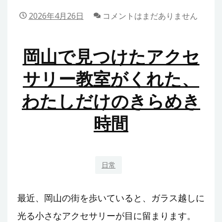
ン
童
2026年4月26日
コメントはまだありません
ト
発
と
達
成
岡山で見つけたアクセ
支
長
援
サリー教室がくれた、
支
を
援
わたしだけのきらめき
考
の
え
時間
考
る
え
と
方
い
う
日常
こ
と
最近、岡山の街を歩いていると、ガラス越しに
光る小さなアクセサリーが目に留まります。