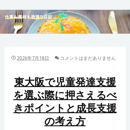
Skip
to
40代女性の仕事も趣
content
味も欲張り日記
2026年7月18日
コメントはまだありません
東大阪で児童発達支援
を選ぶ際に押さえるべ
きポイントと成長支援
の考え方