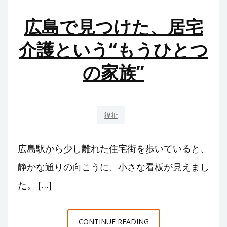
屋
の
広島で見つけた、居宅
事
基
情
本
介護という“もうひとつ
地
対
の家族”
域
策
で
頼
れ
福祉
る
存
広島駅から少し離れた住宅街を歩いていると、
在
を
静かな通りの向こうに、小さな看板が見えまし
ど
た。 […]
う
選
広
ぶ
CONTINUE READING