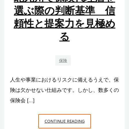
選
時
選ぶ際の判断基準 信
ぶ
間
頼性と提案力を見極め
際
に
る
押
さ
え
る
保険
べ
き
人生や事業におけるリスクに備えるうえで、保
ポ
険は欠かせない仕組みです。しかし、数多くの
イ
保険会 […]
ン
ト
と
北
CONTINUE READING
は
九