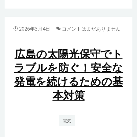
州
で
保
2026年3月4日
コメントはまだありません
険
代
広島の太陽光保守でト
理
店
ラブルを防ぐ！安全な
を
発電を続けるための基
選
ぶ
本対策
際
の
判
断
電気
基
準