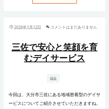
島
か
で
見
つ
2026年1月12日
コメントはまだありません
け
た、
三佐で安心と笑顔を育
居
宅
むデイサービス
介
護
と
福祉
い
う“も
う
今回は、大分市三佐にある地域密着型のデイサ
ひ
ービスについてご紹介させていただきますね。
と