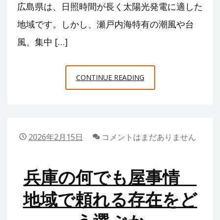
広島県は、日照時間が長く太陽光発電に適した
信
地域です。しかし、瀬戸内海特有の潮風や台
頼
風、集中 […]
性
と
提
広
CONTINUE READING
案
島
力
の
を
太
見
陽
2026年2月15日
コメントはまだありません
極
光
め
保
る
兵庫の何でも屋事情
守
で
地域で頼れる存在をど
ト
ラ