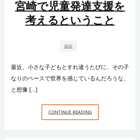
宮崎で児童発達支援を
達
支
考えるということ
援
を
選
福祉
ぶ
際
に
最近、小さな子どもとすれ違うたびに、その子
押
なりのペースで世界を感じているんだろうな、
さ
と想像 […]
え
る
べ
宮
CONTINUE READING
き
崎
ポ
で
イ
児