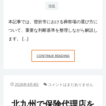
教
情報
室
が
本記事では、曽於市における葬祭場の選び方に
く
れ
ついて、重要な判断基準を整理しながら解説し
た、
ます。 […]
わ
た
曽
し
CONTINUE READING
於
だ
市
け
で
の
葬
き
2026年4月4日
コメントはまだありません
祭
ら
場
め
北九州で保険代理店を
を
き