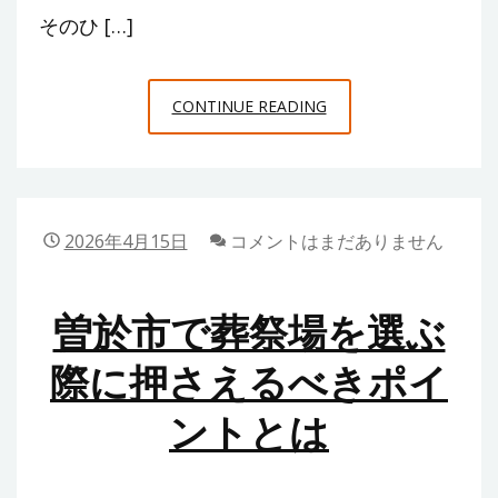
そのひ […]
岡
CONTINUE READING
山
で
見
つ
2026年4月15日
コメントはまだありません
け
た
曽於市で葬祭場を選ぶ
ア
ク
際に押さえるべきポイ
セ
ントとは
サ
リ
ー