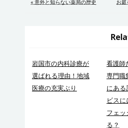
投
« 意外と知らない薬局の歴史
お庭
稿
ナ
Rela
ビ
ゲ
岩国市の内科診療が
看護師
ー
選ばれる理由！地域
専門職
シ
医療の充実ぶり
にある
ョ
ビスに
ン
フェッ
る？