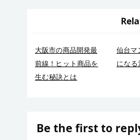
ナ
Rela
ビ
ゲ
大阪市の商品開発最
仙台マ
ー
前線！ヒット商品を
になる
シ
生む秘訣とは
ョ
ン
Be the first to repl