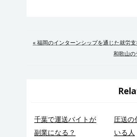
投
« 福岡のインターンシップを通じた就労支
和歌山の
稿
ナ
ビ
Rela
ゲ
ー
千葉で運送バイトが
圧送の
シ
副業になる？
いる人