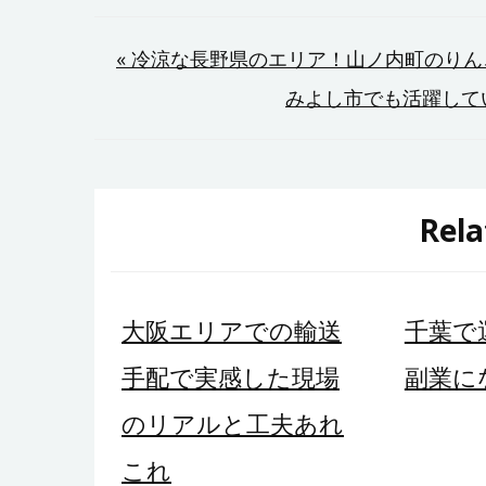
投
« 冷涼な長野県のエリア！山ノ内町のり
みよし市でも活躍して
稿
ナ
ビ
Rela
ゲ
ー
大阪エリアでの輸送
千葉で
シ
手配で実感した現場
副業に
ョ
のリアルと工夫あれ
ン
これ