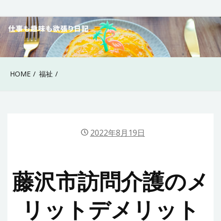
Skip
to
40代女性の仕事も趣
content
味も欲張り日記
HOME
福祉
2022年8月19日
藤沢市訪問介護のメ
リットデメリット