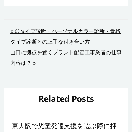
投
« 顔タイプ診断・パーソナルカラー診断・骨格
タイプ診断との上手な付き合い方
稿
山口に拠点を置くプラント配管工事業者の仕事
ナ
内容は？ »
ビ
ゲ
ー
Related Posts
シ
ョ
東大阪で児童発達支援を選ぶ際に押