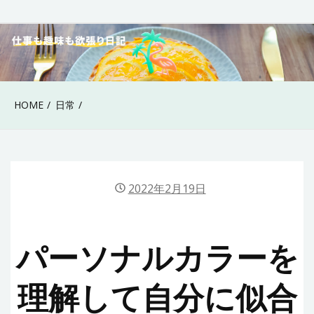
Skip
to
40代女性の仕事も趣
content
味も欲張り日記
HOME
日常
2022年2月19日
パーソナルカラーを
理解して自分に似合