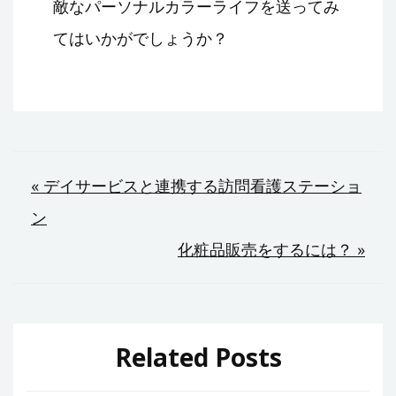
敵なパーソナルカラーライフを送ってみ
てはいかがでしょうか？
投
« デイサービスと連携する訪問看護ステーショ
ン
稿
化粧品販売をするには？ »
ナ
ビ
ゲ
Related Posts
ー