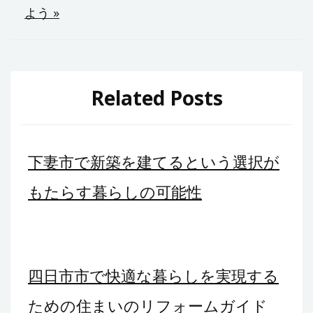
ナ
よう »
ビ
ゲ
ー
Related Posts
シ
ョ
下妻市で新築を建てるという選択が
ン
もたらす暮らしの可能性
四日市市で快適な暮らしを実現する
ための住まいのリフォームガイド