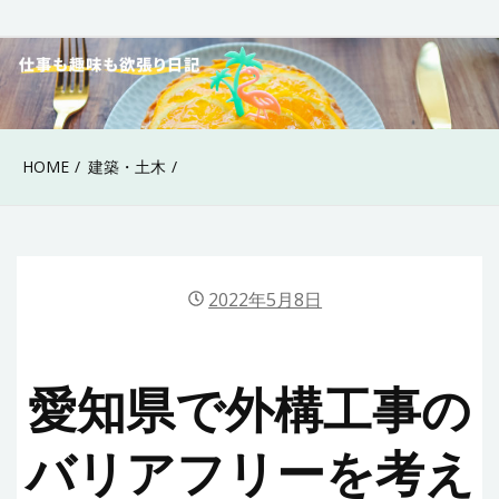
Skip
to
40代女性の仕事も趣
content
味も欲張り日記
HOME
建築・土木
2022年5月8日
愛知県で外構工事の
バリアフリーを考え