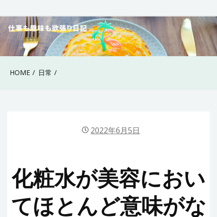
Skip
to
40代女性の仕事も趣
content
味も欲張り日記
HOME
日常
2022年6月5日
化粧水が美容におい
てほとんど意味がな