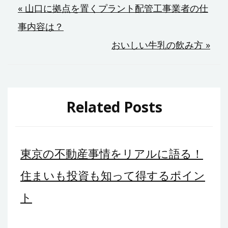
投
« 山口に拠点を置くプラント配管工事業者の仕
事内容は？
稿
おいしい牛乳の飲み方 »
ナ
ビ
ゲ
Related Posts
ー
シ
東京の不動産事情をリアルに語る！
ョ
住まいも投資も知って得するポイン
ン
ト