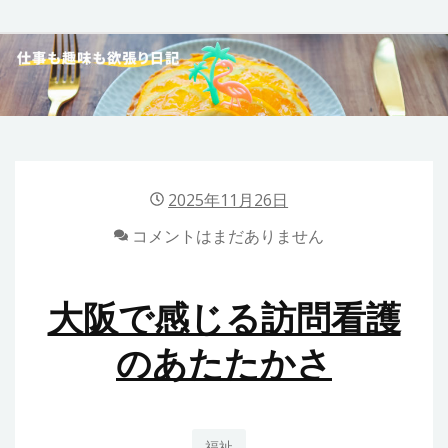
Skip
to
40代女性の仕事も趣
content
味も欲張り日記
2025年11月26日
コメントはまだありません
大阪で感じる訪問看護
のあたたかさ
福祉