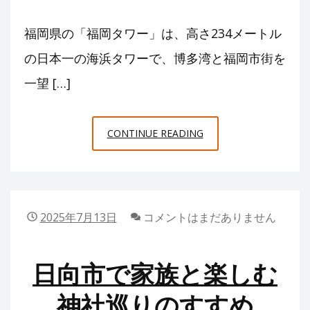
た
福岡県の「福岡タワー」は、高さ234メートル
現
場
の日本一の海浜タワーで、博多湾と福岡市街を
の
一望 […]
リ
ア
福
ル
CONTINUE READING
岡
と
の
工
イ
夫
ン
あ
2025年7月13日
コメントはまだありません
タ
れ
ー
こ
日向市で家族と楽しむ
ン
れ
シ
神社巡りのすすめ
ッ