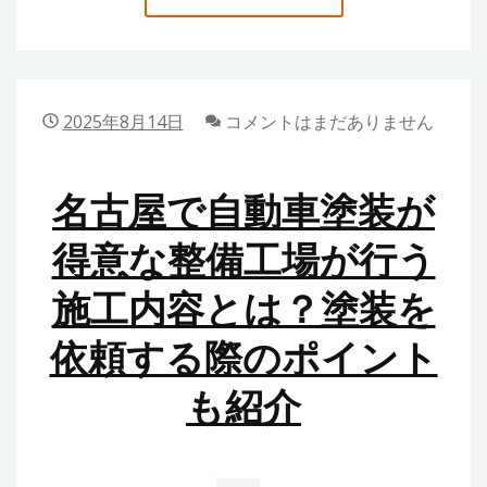
た
京
安
の
心
不
動
2025年8月14日
コメントはまだありません
産
事
名古屋で自動車塗装が
情
を
得意な整備工場が行う
リ
施工内容とは？塗装を
ア
ル
依頼する際のポイント
に
語
も紹介
る！
住
ま