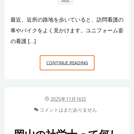
最近、近所の路地を歩いていると、訪問看護の
車やバイクをよく見かけます。ユニフォーム姿
の看護 […]
大
CONTINUE READING
阪
で
感
じ
2025年11月16日
る
コメントはまだありません
訪
問
看