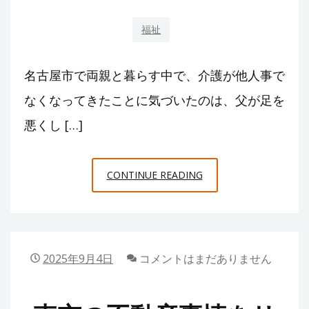
と
き
福祉
に
大
名古屋市で両親と暮らす中で、介護が他人事で
切
な
なくなってきたことに気づいたのは、父が足を
こ
悪くし […]
と
名
CONTINUE READING
古
屋
で
訪
2025年9月4日
コメントはまだありません
問
介