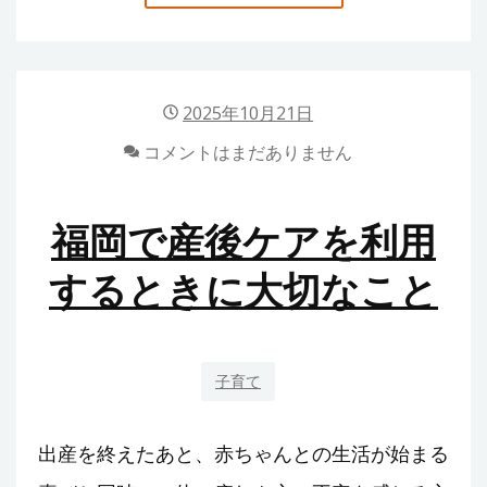
山
の
社
労
2025年10月21日
士
コメントはまだありません
っ
て
何
福岡で産後ケアを利用
し
するときに大切なこと
て
く
れ
る
子育て
の？
地
出産を終えたあと、赤ちゃんとの生活が始まる
元