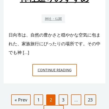
プ
を
神社・仏閣
通
じ
た
日向市は、自然の豊かさと穏やかな空気に包ま
就
れた、家族旅行にぴったりの場所です。その中
労
でも神 […]
支
援
と
日
CONTINUE READING
は
向
市
で
投
家
« Prev
1
2
3
…
23
族