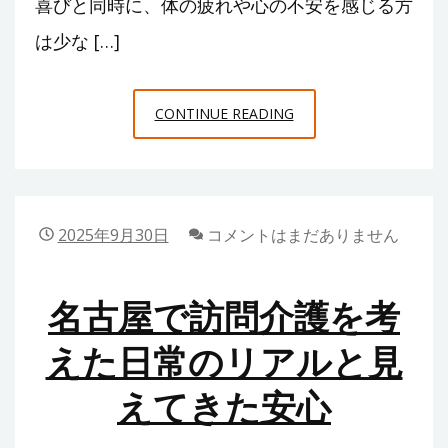
喜びと同時に、体の疲れや心の不安を感じる方
企
業
は少な […]
を
支
福
CONTINUE READING
え
岡
る“人
で
の
産
専
後
2025年9月30日
コメントはまだありません
門
ケ
家”の
ア
話
名古屋で訪問介護を考
を
利
えた日常のリアルと見
用
えてきた安心
す
る