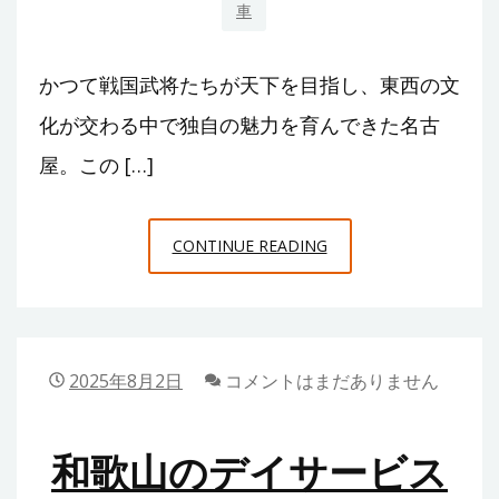
車
い
も
かつて戦国武将たちが天下を目指し、東西の文
投
資
化が交わる中で独自の魅力を育んできた名古
も
屋。この […]
知
っ
て
名
CONTINUE READING
得
古
す
屋
る
で
ポ
自
2025年8月2日
コメントはまだありません
イ
動
ン
車
和歌山のデイサービス
ト
塗
装