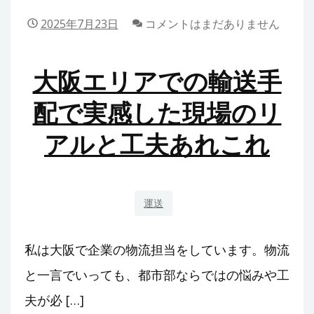
デ
は？
2025年7月23日
コメントはまだありません
イ
塗
サ
装
大阪エリアでの輸送手
ー
を
ビ
依
配で実感した現場のリ
ス
頼
アルと工夫あれこれ
を
す
利
る
用
際
し
の
運送
て
ポ
感
イ
私は大阪で企業の物流担当をしています。物流
じ
ン
た
ト
と一言でいっても、都市部ならではの悩みや工
安
も
夫が必 […]
心
紹