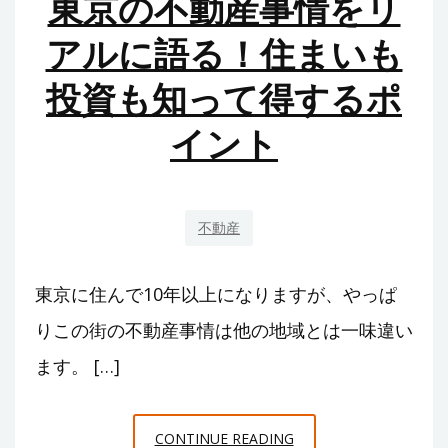
東京の不動産事情をリ
護
を
アルに語る！住まいも
考
投資も知って得するポ
え
た
イント
日
常
の
リ
不動産
ア
ル
東京に住んで10年以上になりますが、やっぱ
と
りこの街の不動産事情は他の地域とは一味違い
見
ます。 […]
え
て
き
東
CONTINUE READING