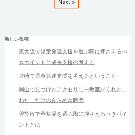
稿
Next »
と
楽
の
し
ペ
む
神
ー
新しい投稿
社
東大阪で児童発達支援を選ぶ際に押さえるべ
ジ
巡
り
きポイントと成長支援の考え方
送
の
宮崎で児童発達支援を考えるということ
す
り
す
岡山で見つけたアクセサリー教室がくれた、
め
わたしだけのきらめき時間
曽於市で葬祭場を選ぶ際に押さえるべきポイ
ントとは