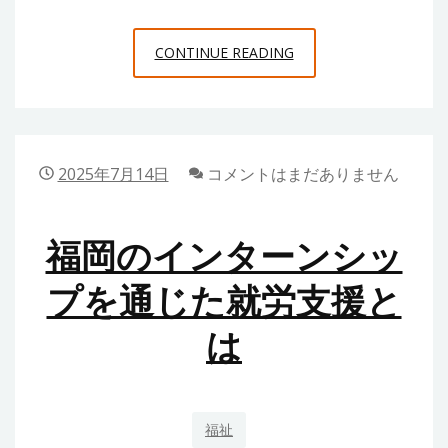
と
介
大
あ
CONTINUE READING
阪
り
エ
が
リ
た
ア
さ
2025年7月14日
コメントはまだありません
で
の
福岡のインターンシッ
輸
送
プを通じた就労支援と
手
は
配
で
実
感
福祉
し