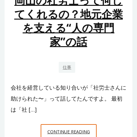
岡山の社労士って何し
護
てくれるの？地元企業
の
あ
を支える“人の専門
た
家”の話
た
か
さ
仕事
会社を経営している知り合いが「社労士さんに
助けられた〜」って話してたんですよ。 最初
は「社 […]
岡
CONTINUE READING