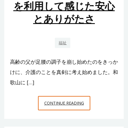
を利用して感じた安心
が
とありがたさ
得
意
な
整
福祉
備
工
高齢の父が足腰の調子を崩し始めたのをきっか
場
が
けに、介護のことを真剣に考え始めました。和
行
歌山に […]
う
施
和
工
CONTINUE READING
歌
内
山
容
の
と