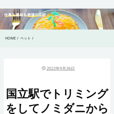
Skip
to
40代女性の仕事も趣
content
味も欲張り日記
HOME
ペット
2022年9月26日
国立駅でトリミング
をしてノミダニから