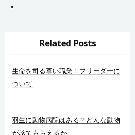
ナ
»
ビ
ゲ
ー
Related Posts
シ
ョ
生命を司る尊い職業！ブリーダーに
ン
ついて
羽生に動物病院はある？どんな動物
が診てもらえるか